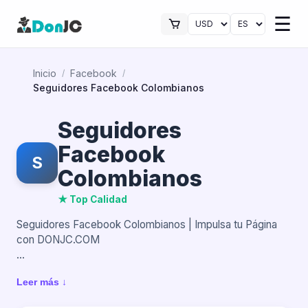
☰
Inicio
Facebook
/
/
Seguidores Facebook Colombianos
Seguidores
Facebook
S
Colombianos
★ Top Calidad
Seguidores Facebook Colombianos | Impulsa tu Página
con DONJC.COM
Destacar en Facebook hoy en día requiere algo más que
Leer más ↓
publicar contenido: necesitas una comunidad que
respalde tu página y genere impacto visual desde el