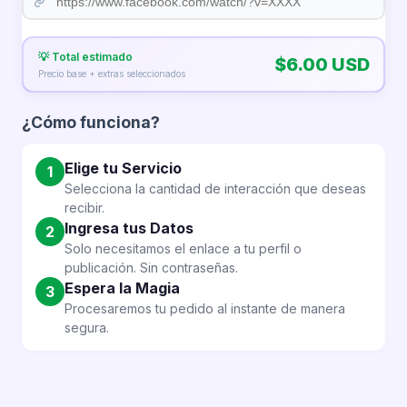
coherente con el comportamiento de la plataforma. Así,
Colombianos (100)
USD
puedes mejorar tu presencia sin afectar la autenticidad de
tu perfil.
💡 Total estimado
$6.00 USD
Seguidores Facebook
$54.00
Precio base + extras seleccionados
✨ Lo que obtienes con DONJC.COM
Colombianos (200)
USD
¿Cómo funciona?
🔹 Mayor presencia y reconocimiento
Seguidores Facebook
$80.00
🔹 Perfil más atractivo para nuevos usuarios
Colombianos (300)
USD
🔹 Incremento de confianza en tu página
Elige tu Servicio
1
🔹 Ventaja frente a la competencia
Selecciona la cantidad de interacción que deseas
🔹 Crecimiento visible en poco tiempo
recibir.
Seguidores Facebook
$125.00
Ingresa tus Datos
2
Colombianos (500)
USD
Solo necesitamos el enlace a tu perfil o
publicación. Sin contraseñas.
Espera la Magia
3
Seguidores Facebook
$250.00
Procesaremos tu pedido al instante de manera
Colombianos (1,000)
USD
segura.