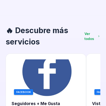
🔥 Descubre más
Ver
todos
servicios
FACEBOOK
FACEB
Seguidores + Me Gusta
Vistas