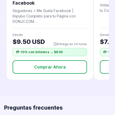
Facebook
Vistas F
tu Conte
Seguidores + Me Gusta Facebook |
Impulso Completo para tu Página con
DONJC.COM ...
Desde
Desde
$9.50 USD
$7.5
Entrega en 24 horas
💳
-10% con billetera → $8.55
💳
-10% 
Comprar Ahora
Preguntas frecuentes