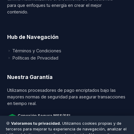
para que enfoques tu energía en crear el mejor
contenido.
Hub de Navegación
Términos y Condiciones
Nombre Completo *
Políticas de Privacidad
Nuestra Garantía
País *
Utilizamos procesadores de pago encriptados bajo las
mayores normas de seguridad para asegurar transacciones
en tiempo real.
Número de WhatsApp *
Conexión Segura MSS/SSL
Plataforma Verificada
🍪
Valoramos tu privacidad.
Utilizamos cookies propias y de
Iniciar Chat en WhatsApp
¡Estamos en línea!
terceros para mejorar tu experiencia de navegación, analizar el