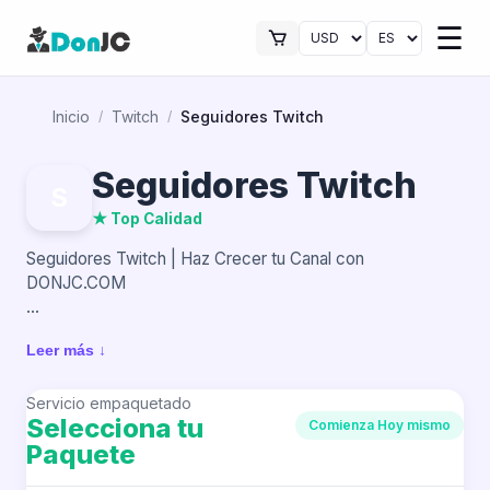
☰
Inicio
Twitch
Seguidores Twitch
/
/
Seguidores Twitch
S
★ Top Calidad
Seguidores Twitch | Haz Crecer tu Canal con
DONJC.COM
En Twitch, construir una comunidad es clave para
Leer más ↓
destacar. Un canal con más seguidores genera mayor
interés, transmite confianza y aumenta las posibilidades
de atraer nuevos espectadores a tus transmisiones.
Servicio empaquetado
Selecciona tu
Comienza Hoy mismo
Paquete
Con DONJC.COM, puedes aumentar tus seguidores en
Twitch y fortalecer la presencia de tu canal. Un perfil con