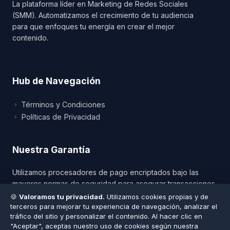
La plataforma líder en Marketing de Redes Sociales
(SMM). Automatizamos el crecimiento de tu audiencia
para que enfoques tu energía en crear el mejor
contenido.
Hub de Navegación
Nombre Completo *
Términos y Condiciones
Políticas de Privacidad
País *
Nuestra Garantía
Número de WhatsApp *
Utilizamos procesadores de pago encriptados bajo las
mayores normas de seguridad para asegurar transacciones
en tiempo real.
🍪
Valoramos tu privacidad.
Utilizamos cookies propias y de
Iniciar Chat en WhatsApp
¡Estamos en línea!
terceros para mejorar tu experiencia de navegación, analizar el
Conexión Segura MSS/SSL
tráfico del sitio y personalizar el contenido. Al hacer clic en
Plataforma Verificada
"Aceptar", aceptas nuestro uso de cookies según nuestra