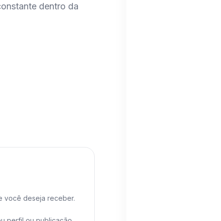
constante dentro da
excelente"
Recopilado vía WhatsApp
Paula Andrea R
P
"Los recomiendo a ojo
Recopilado vía WhatsApp 
Diego Armando
D
"Muy recomendado c
Recopilado vía WhatsApp
Florencia Rique
F
"El perfil agarró más 
Recopilado vía WhatsApp
e você deseja receber.
Emilio Carranza
E
u perfil ou publicação.