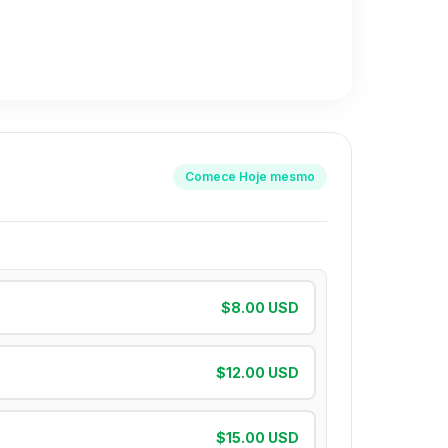
in broncas, sí se nota el crecimiento"
 • 28 Apr, 2025
Comece Hoje mesmo
$8.00 USD
$12.00 USD
$15.00 USD