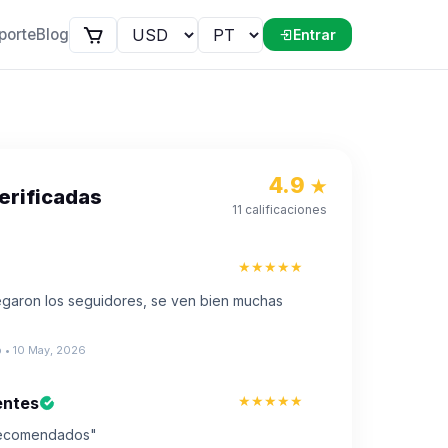
porte
Blog
Entrar
4.9
★
erificadas
11 calificaciones
★★★★★
legaron los seguidores, se ven bien muchas
 • 10 May, 2026
★★★★★
entes
recomendados"