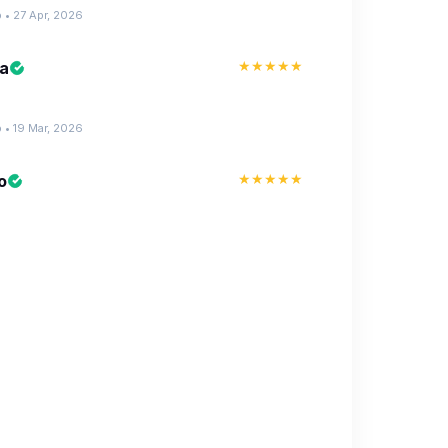
 • 27 Apr, 2026
★★★★★
na
 • 19 Mar, 2026
★★★★★
o
plen con lo que ofrecen"
 • 03 Feb, 2026
★★★★★
 • 14 Jan, 2026
★★★★★
no
on súper rápido y la atención estuvo