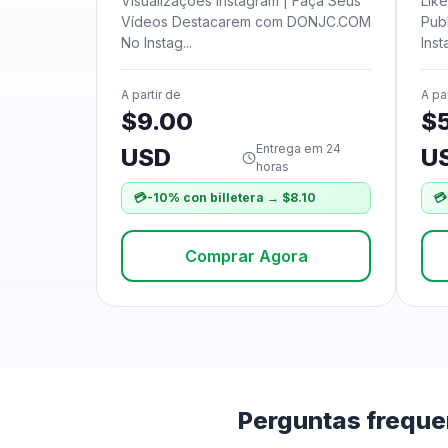
Visualizações Instagram | Faça Seus
Like
Vídeos Destacarem com DONJC.COM
Pub
No Instag...
Inst
A partir de
A pa
$9.00
$
Entrega em 24
USD
U
horas
💳
-10% con billetera → $8.10
💳
Comprar Agora
Perguntas freque