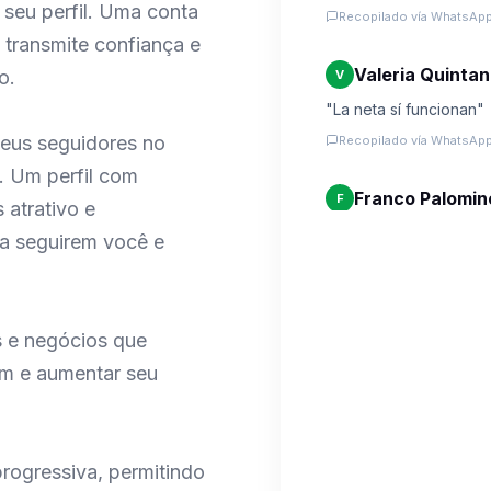
seu perfil. Uma conta
Recopilado vía WhatsApp
 transmite confiança e
Valeria Quinta
o.
V
"La neta sí funcionan"
us seguidores no
Recopilado vía WhatsApp
l. Um perfil com
Franco Palomin
F
 atrativo e
"Todo rápido y sí cum
 a seguirem você e
Recopilado vía WhatsApp
Tomás Elgueta
T
s e negócios que
"Excelente servicio"
em e aumentar seu
Recopilado vía WhatsApp
Samantha Loza
S
rogressiva, permitindo
"Los seguidores llegar