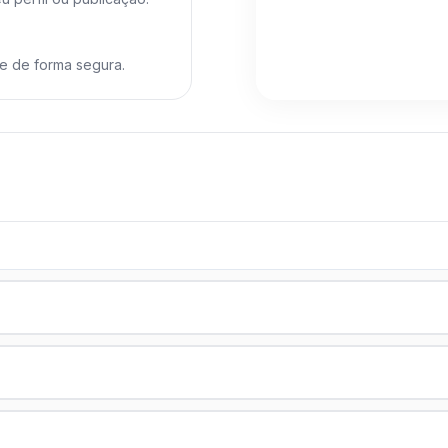
"Todo llegó rápido y s
Recopilado vía WhatsApp
e de forma segura.