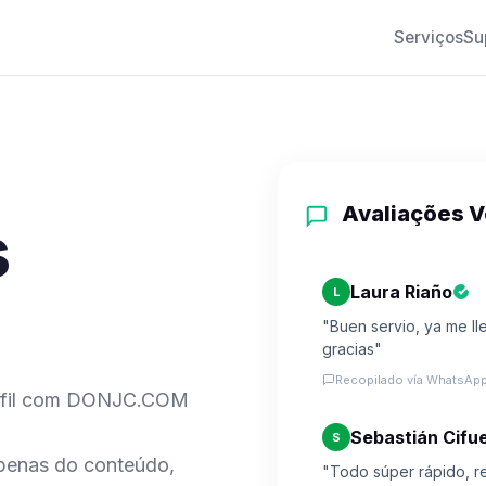
Serviços
Su
Avaliações V
s
Laura Riaño
L
"Buen servio, ya me l
gracias"
Recopilado vía WhatsApp
Perfil com DONJC.COM
Sebastián Cifu
S
penas do conteúdo,
"Todo súper rápido, 