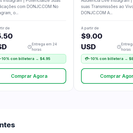
s Instagram | Potencialize Suas
Audiência Live Instagram 
licações com DONJC.COM No
suas Transmissões ao Viv
agram, o...
DONJC.COM A...
rtir de
A partir de
5.50
$9.00
Entrega em 24
Entreg
SD
USD
horas
horas
-10% con billetera → $4.95
💳
-10% con billetera → $
Comprar Agora
Comprar Ago
ntes