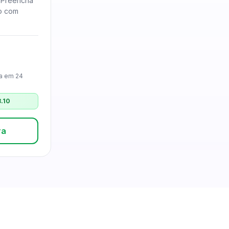
| Preencha
o com
a em 24
8.10
ra