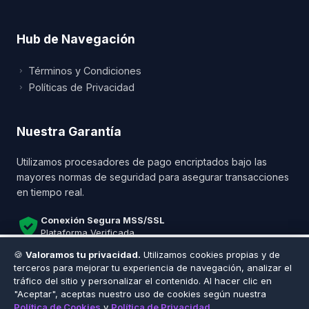
Hub de Navegación
Términos y Condiciones
Políticas de Privacidad
Nombre Completo *
Nuestra Garantía
País *
Utilizamos procesadores de pago encriptados bajo las
mayores normas de seguridad para asegurar transacciones
en tiempo real.
Número de WhatsApp *
Conexión Segura MSS/SSL
Plataforma Verificada
🍪
Valoramos tu privacidad.
Utilizamos cookies propias y de
$7.50 USD
💰 Total a pagar
Iniciar Chat en WhatsApp
¡Estamos en línea!
terceros para mejorar tu experiencia de navegación, analizar el
tráfico del sitio y personalizar el contenido. Al hacer clic en
© 2026 DonJC. Todos los derechos reservados.
"Aceptar", aceptas nuestro uso de cookies según nuestra
⚡ Comprar Ahora
🛒 Agregar
Desarrollado y Protegido por Antigravity Security
Política de Cookies
y
Política de Privacidad
.