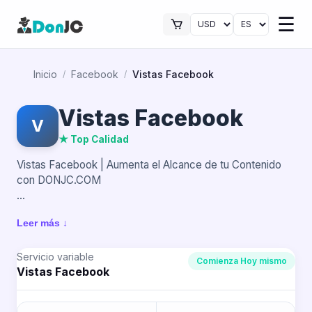
☰
Inicio
Facebook
Vistas Facebook
/
/
Vistas Facebook
V
★ Top Calidad
Vistas Facebook | Aumenta el Alcance de tu Contenido
con DONJC.COM
En Facebook, las vistas son una métrica clave para medir
Leer más ↓
el impacto de tu contenido. Una publicación con muchas
visualizaciones capta más atención, genera curiosidad y
aumenta las probabilidades de que otros usuarios
Servicio variable
Comienza Hoy mismo
Vistas Facebook
interactúen.
Con DONJC.COM, puedes potenciar tus publicaciones