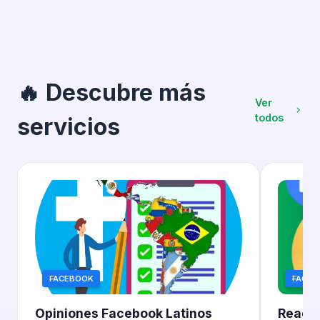
🔥 Descubre más
Ver
todos
servicios
FACEBOOK
FACEB
Opiniones Facebook Latinos
Reacci