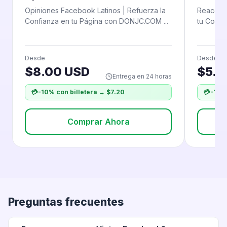
Opiniones Facebook Latinos | Refuerza la
Reaccion
Confianza en tu Página con DONJC.COM ...
tu Conte
Desde
Desde
$8.00 USD
$5.5
Entrega en 24 horas
💳
-10% con billetera → $7.20
💳
-10% 
Comprar Ahora
Preguntas frecuentes