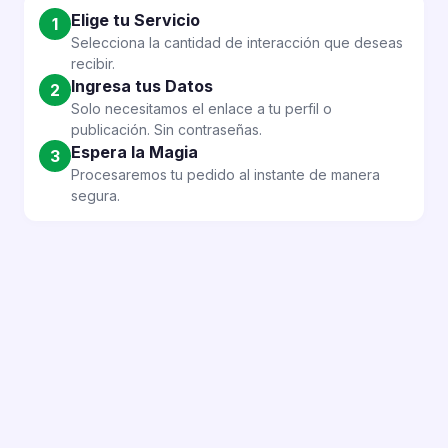
Elige tu Servicio
🔸 Mayor alcance en tus publicaciones
1
Selecciona la cantidad de interacción que deseas
🔸 Más visibilidad en Facebook
recibir.
🔸 Incremento del interés en tu contenido
Ingresa tus Datos
🔸 Mejor rendimiento de tus posts
2
Solo necesitamos el enlace a tu perfil o
🔸 Crecimiento constante y visible
publicación. Sin contraseñas.
Espera la Magia
3
Procesaremos tu pedido al instante de manera
segura.