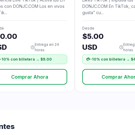
os con DONJC.COM Los en vivos
DONJC.COM En TikTok, c
ik...
gusta” cu...
de
Desde
10.00
$5.00
Entrega en 24
Entreg
SD
USD
horas
horas
-10% con billetera → $9.00
💳
-10% con billetera → $
Comprar Ahora
Comprar Aho
ntes