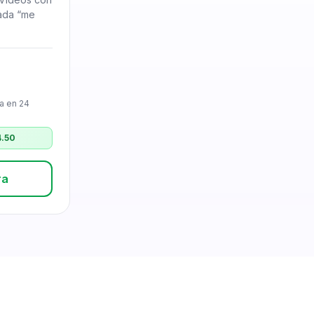
ada “me
a en 24
4.50
ra