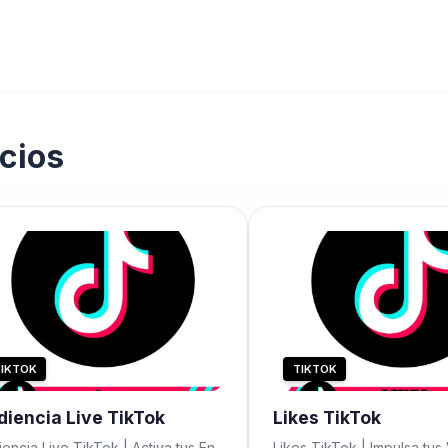
cios
IKTOK
TIKTOK
diencia Live TikTok
Likes TikTok
encia Live TikTok | Activa tus En
Likes TikTok | Impulsa tus