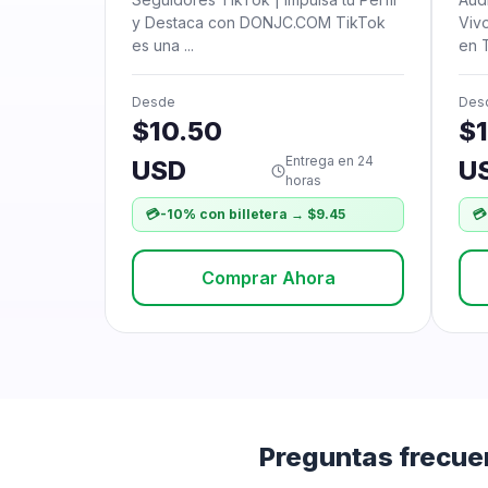
y Destaca con DONJC.COM TikTok
Viv
es una ...
en T
Desde
Des
$10.50
$
Entrega en 24
USD
U
horas
💳
-10% con billetera → $9.45
💳
Comprar Ahora
Preguntas frecue