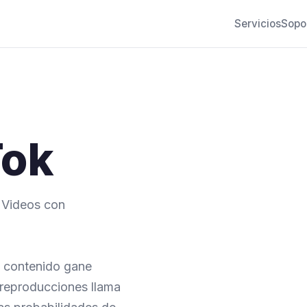
Servicios
Sopo
Tok
s Videos con
u contenido gane
 reproducciones llama