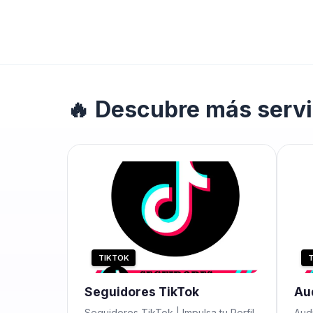
🔥 Descubre más servi
TIKTOK
T
Seguidores TikTok
Au
Seguidores TikTok | Impulsa tu Perfil
Audi