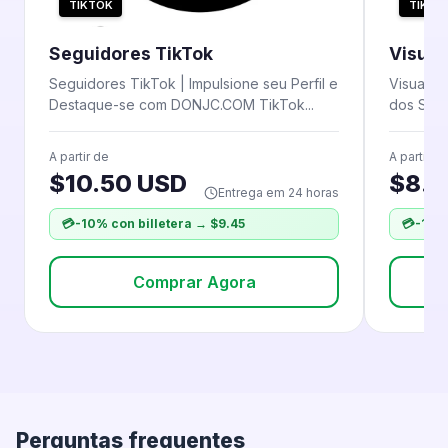
TIKTOK
TIKTO
Seguidores TikTok
Visual
Seguidores TikTok | Impulsione seu Perfil e
Visualiz
Destaque-se com DONJC.COM TikTok...
dos Seu
A partir de
A partir d
$10.50 USD
$8.0
Entrega em 24 horas
💳
-10% con billetera → $9.45
💳
-10% 
Comprar Agora
Perguntas frequentes