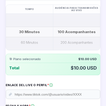
Com DONJC.COM, você pode aumentar a audiência em
AUDIÊNCIA PARA TRANSMISSÕES
TEMPO
seus Lives do TikTok, conseguindo transmissões mais
AO VIVO
dinâmicas e com maior presença em tempo real. Isso faz
com que seu conteúdo seja percebido como relevante e
capture mais atenção dentro da plataforma.
30 Minutos
100 Acompanhantes
Quando uma transmissão ao vivo mostra atividade, mais
usuários se sentem motivados a entrar, ficar e participar.
60 Minutos
200 Acompanhantes
Isso melhora a experiência do Live e aumenta as chances
de crescer dentro do TikTok.
90 Minutos
300 Acompanhantes
🎯 Plano selecionado
$10.00 USD
Este serviço é ideal para criadores, marcas e negócios
500 Acompanhantes
que desejam potencializar suas transmissões, lançar
$10.00 USD
Total
produtos ou gerar maior interação com seu público.
1000 Acompanhantes
A audiência se incorpora de forma progressiva durante o
2000 Acompanhantes
*
ENLACE DEL LIVE O PERFIL
Live, mantendo um crescimento natural e constante
enquanto você está transmitindo.
3000 Acompanhantes
✨ Quais benefícios você obtém?
*
FECHA Y HORA