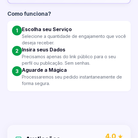
🔸 Crescimento da sua comunidade
🔸 Maior visibilidade no TikTok
Seguidores TikTok (3,000)
$62.50 USD
Como funciona?
🔸 Mais interesse no seu conteúdo
🔸 Crescimento constante
Seguidores TikTok (5,000)
$93.50 USD
Escolha seu Serviço
1
Selecione a quantidade de engajamento que você
deseja receber.
Seguidores TikTok (10,000)
$167.50 USD
Insira seus Dados
2
Precisamos apenas do link público para o seu
perfil ou publicação. Sem senhas.
Seguidores TikTok (20,000)
$310.50 USD
Aguarde a Mágica
3
Processaremos seu pedido instantaneamente de
forma segura.
4.0
★