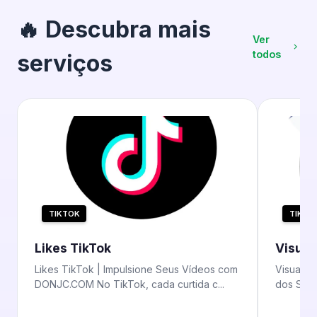
🔥 Descubra mais
Ver
todos
serviços
TIKTOK
TIKTO
Likes TikTok
Visual
Likes TikTok | Impulsione Seus Vídeos com
Visualiz
DONJC.COM No TikTok, cada curtida c...
dos Seu