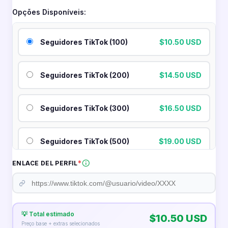
no TikTok e fortalecer sua presença na plataforma. Um
Opções Disponíveis:
perfil com maior número de seguidores é percebido
como mais atrativo, gerando confiança e motivando
outros a seguir você.
Seguidores TikTok (100)
$10.50 USD
Este impulso inicial é fundamental para se posicionar
melhor, pois um perfil com crescimento visível tem mais
Seguidores TikTok (200)
$14.50 USD
oportunidades de captar atenção e gerar interação.
Este serviço é ideal para criadores, marcas e negócios
Seguidores TikTok (300)
$16.50 USD
que buscam expandir seu alcance, aumentar sua
audiência e se destacar no TikTok.
Seguidores TikTok (500)
$19.00 USD
Os seguidores são adicionados de forma progressiva,
fazendo com que o crescimento pareça natural e
*
ENLACE DEL PERFIL
constante na plataforma.
Seguidores TikTok (1,000)
$25.00 USD
✨ Quais benefícios você obtém?
Seguidores TikTok (2,000)
$43.50 USD
💡 Total estimado
🔸 Perfil mais atrativo
$10.50 USD
Preço base + extras selecionados